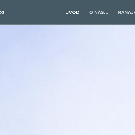
ÚVOD
O NÁS...
RAŇAJ
452